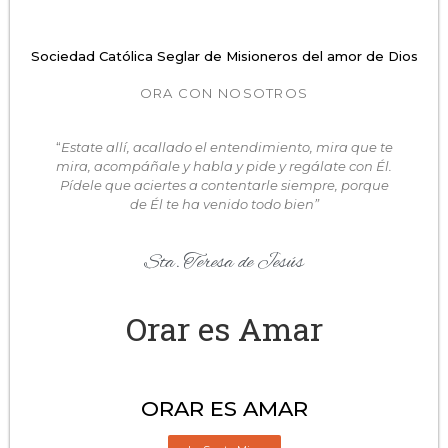
Sociedad Católica Seglar de Misioneros del amor de Dios
ORA CON NOSOTROS
“
Estate allí, acallado el entendimiento, mira que te
mira, acompáñale y habla y pide y regálate con Él.
Pídele que aciertes a contentarle siempre, porque
de Él te ha venido todo bien”
Sta. Teresa de Jesús
Orar es Amar
ORAR ES AMAR