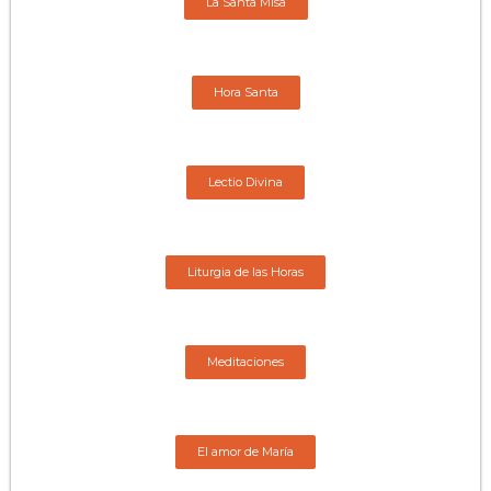
La Santa Misa
Hora Santa
Lectio Divina
Liturgia de las Horas
Meditaciones
El amor de María