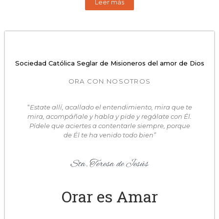
Leer más
Sociedad Católica Seglar de Misioneros del amor de Dios
ORA CON NOSOTROS
“
Estate allí, acallado el entendimiento, mira que te
mira, acompáñale y habla y pide y regálate con Él.
Pídele que aciertes a contentarle siempre, porque
de Él te ha venido todo bien”
Sta. Teresa de Jesús
Orar es Amar